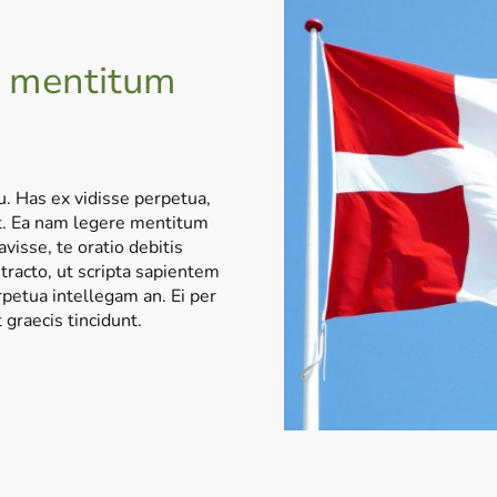
e mentitum
u. Has ex vidisse perpetua,
t. Ea nam legere mentitum
avisse, te oratio debitis
tracto, ut scripta sapientem
petua intellegam an. Ei per
t graecis tincidunt.