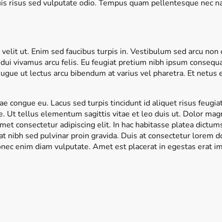
 Quis risus sed vulputate odio. Tempus quam pellentesque nec n
d velit ut. Enim sed faucibus turpis in. Vestibulum sed arcu non
ui vivamus arcu felis. Eu feugiat pretium nibh ipsum consequat
 Augue ut lectus arcu bibendum at varius vel pharetra. Et netus
ae congue eu. Lacus sed turpis tincidunt id aliquet risus feugia
. Ut tellus elementum sagittis vitae et leo duis ut. Dolor ma
met consectetur adipiscing elit. In hac habitasse platea dictum
at nibh sed pulvinar proin gravida. Duis at consectetur lorem
donec enim diam vulputate. Amet est placerat in egestas erat 